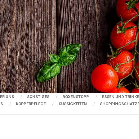
ER UNS
SONSTIGES
BOXENSTOPP
ESSEN UND TRINK
ES
KÖRPERPFLEGE
SÜSSIGKEITEN
SHOPPINGSCHÄTZ