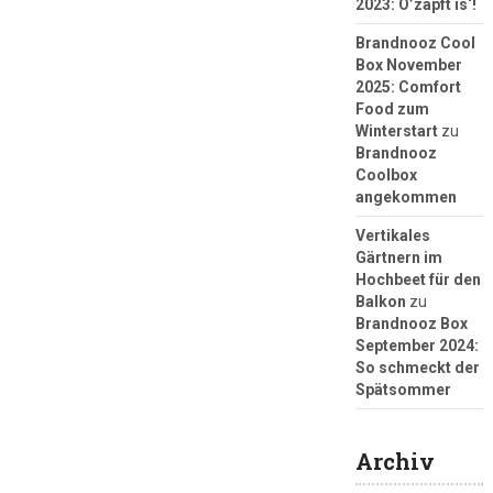
2023: O’zapft is‘!
Brandnooz Cool
Box November
2025: Comfort
Food zum
Winterstart
zu
Brandnooz
Coolbox
angekommen
Vertikales
Gärtnern im
Hochbeet für den
Balkon
zu
Brandnooz Box
September 2024:
So schmeckt der
Spätsommer
Archiv