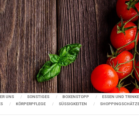
ER UNS
SONSTIGES
BOXENSTOPP
ESSEN UND TRINK
ES
KÖRPERPFLEGE
SÜSSIGKEITEN
SHOPPINGSCHÄTZ