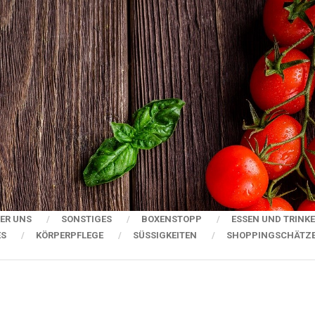
ER UNS
SONSTIGES
BOXENSTOPP
ESSEN UND TRINK
ES
KÖRPERPFLEGE
SÜSSIGKEITEN
SHOPPINGSCHÄTZ