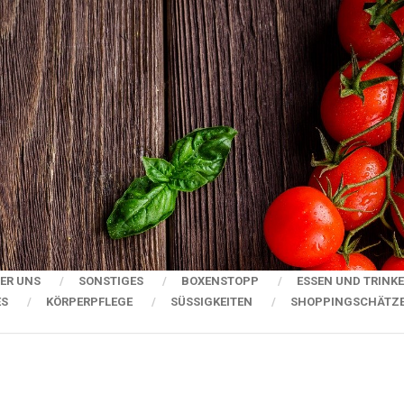
ER UNS
SONSTIGES
BOXENSTOPP
ESSEN UND TRINK
ES
KÖRPERPFLEGE
SÜSSIGKEITEN
SHOPPINGSCHÄTZ