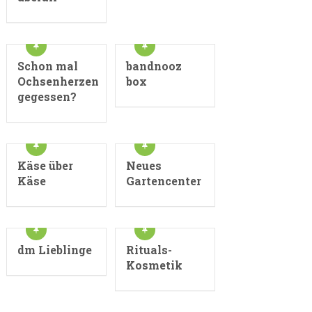
Schon mal
bandnooz
Ochsenherzen
box
gegessen?
Käse über
Neues
Käse
Gartencenter
dm Lieblinge
Rituals-
Kosmetik