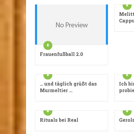
Melit
Cappu
Frauenfußball 2.0
… und täglich grüßt das
Ich b
Murmeltier …
probie
Rituals bei Real
Gerols