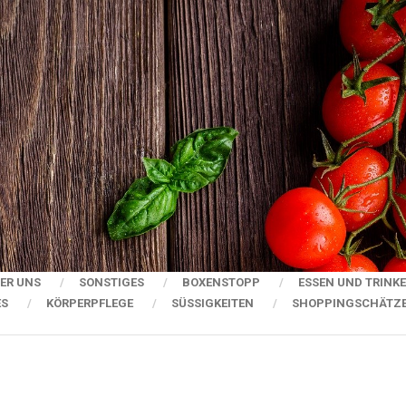
ER UNS
SONSTIGES
BOXENSTOPP
ESSEN UND TRINK
ES
KÖRPERPFLEGE
SÜSSIGKEITEN
SHOPPINGSCHÄTZ