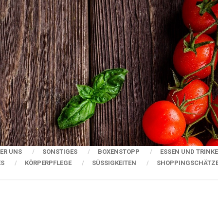
ER UNS
SONSTIGES
BOXENSTOPP
ESSEN UND TRINK
ES
KÖRPERPFLEGE
SÜSSIGKEITEN
SHOPPINGSCHÄTZ