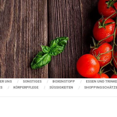
ER UNS
SONSTIGES
BOXENSTOPP
ESSEN UND TRINK
ES
KÖRPERPFLEGE
SÜSSIGKEITEN
SHOPPINGSCHÄTZ