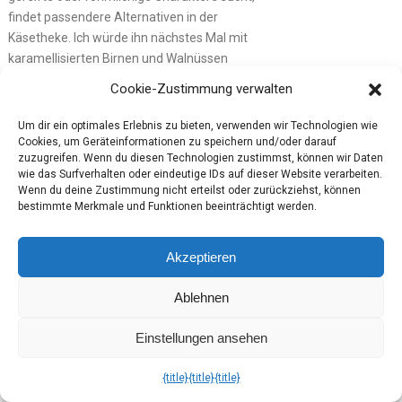
findet passendere Alternativen in der
Käsetheke. Ich würde ihn nächstes Mal mit
karamellisierten Birnen und Walnüssen
kombinieren; die süß‑herben Kontraste
Cookie-Zustimmung verwalten
geben dem Käse eine prägnante, feine
Spannung.
Um dir ein optimales Erlebnis zu bieten, verwenden wir Technologien wie
Cookies, um Geräteinformationen zu speichern und/oder darauf
Söbbeke Wilder Bernd
zuzugreifen. Wenn du diesen Technologien zustimmst, können wir Daten
wie das Surfverhalten oder eindeutige IDs auf dieser Website verarbeiten.
— würziger Bio-
Wenn du deine Zustimmung nicht erteilst oder zurückziehst, können
bestimmte Merkmale und Funktionen beeinträchtigt werden.
Schnittkäse für
herbstliche Comfort-
Akzeptieren
Food-Momente
Ablehnen
Beim Aufschneiden fällt zuerst die dunkel
Einstellungen ansehen
gerötete Rinde auf — ein rustikales
Versprechen auf Würze. Der erste Biss
{title}
{title}
{title}
bestätigt es: cremiger Kern, herzhaft-
würzige Note und eine dezente nussige