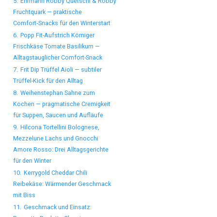
5.
Ehrmann Robby Quetschi & Robby
Fruchtquark — praktische
Comfort‑Snacks für den Winterstart
6.
Popp Fit-Aufstrich Körniger
Frischkäse Tomate Basilikum —
Alltagstauglicher Comfort-Snack
7.
Frit Dip Trüffel Aioli — subtiler
Trüffel-Kick für den Alltag
8.
Weihenstephan Sahne zum
Kochen — pragmatische Cremigkeit
für Suppen, Saucen und Aufläufe
9.
Hilcona Tortellini Bolognese,
Mezzelune Lachs und Gnocchi
Amore Rosso: Drei Alltagsgerichte
für den Winter
10.
Kerrygold Cheddar Chili
Reibekäse: Wärmender Geschmack
mit Biss
11.
Geschmack und Einsatz: