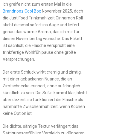
Ich greife nicht zum ersten Mal in die
Brandnooz Cool Box
November 2025, doch
die Just Food Trinkmahlzeit Cinnamon Roll
sticht diesmal sofort ins Auge und liefert
genau das warme Aroma, das ich mir für
diesen Novembertag wünsche. Das Etikett
ist sachlich; die Flasche verspricht eine
trinkfertige Wohlfühlpause ohne große
Versprechungen.
Der erste Schluck wirkt cremig und zimtig,
mit einer gebackenen Nuance, die an
Zimtschnecke erinnert, ohne aufdringlich
künstlich zu sein. Die Süße kommt klar, bleibt
aber dezent; so funktioniert die Flasche als
nahrhafte Zwischenmahlzeit, wenn Kochen
keine Option ist.
Die dichte, sämige Textur verlängert das
Sättigungsgefühl im Vergleich zu dünneren