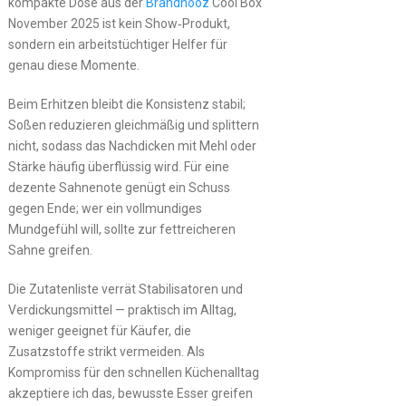
kompakte Dose aus der
Brandnooz
Cool Box
November 2025 ist kein Show‑Produkt,
sondern ein arbeitstüchtiger Helfer für
genau diese Momente.
Beim Erhitzen bleibt die Konsistenz stabil;
Soßen reduzieren gleichmäßig und splittern
nicht, sodass das Nachdicken mit Mehl oder
Stärke häufig überflüssig wird. Für eine
dezente Sahnenote genügt ein Schuss
gegen Ende; wer ein vollmundiges
Mundgefühl will, sollte zur fettreicheren
Sahne greifen.
Die Zutatenliste verrät Stabilisatoren und
Verdickungsmittel — praktisch im Alltag,
weniger geeignet für Käufer, die
Zusatzstoffe strikt vermeiden. Als
Kompromiss für den schnellen Küchenalltag
akzeptiere ich das, bewusste Esser greifen