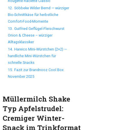
Rougette Raclette Classic
12.
Söbbeke Wilder Bernd — würziger
Bio-Schnittkäse für herbstliche
Comfort-Food-Momente
13.
Gutfried Geflügel‑Fleischwurst
Onion & Cheese – würziger
Alltagsklassiker
14.
Hareico Mini‑Würstchen (2×2) —
handliche Mini‑Würstchen für
schnelle Snacks
15.
Fazit zur Brandnooz Cool Box
November 2025
Müllermilch Shake
Typ Apfelstrudel:
Cremiger Winter-
Snack im Trinkformat