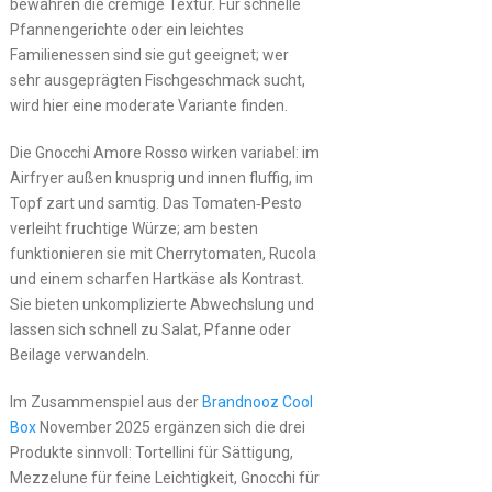
bewahren die cremige Textur. Für schnelle
Pfannengerichte oder ein leichtes
Familienessen sind sie gut geeignet; wer
sehr ausgeprägten Fischgeschmack sucht,
wird hier eine moderate Variante finden.
Die Gnocchi Amore Rosso wirken variabel: im
Airfryer außen knusprig und innen fluffig, im
Topf zart und samtig. Das Tomaten‑Pesto
verleiht fruchtige Würze; am besten
funktionieren sie mit Cherrytomaten, Rucola
und einem scharfen Hartkäse als Kontrast.
Sie bieten unkomplizierte Abwechslung und
lassen sich schnell zu Salat, Pfanne oder
Beilage verwandeln.
Im Zusammenspiel aus der
Brandnooz Cool
Box
November 2025 ergänzen sich die drei
Produkte sinnvoll: Tortellini für Sättigung,
Mezzelune für feine Leichtigkeit, Gnocchi für