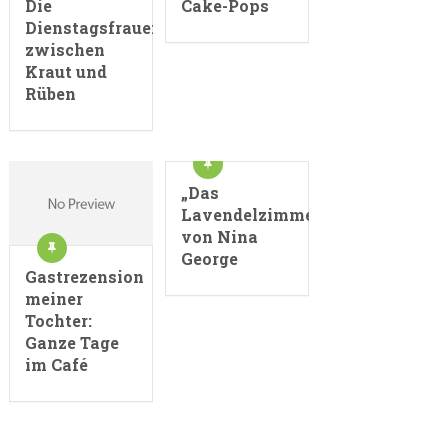
Die
Cake-Pops
Dienstagsfrauen
zwischen
Kraut und
Rüben
„Das
Lavendelzimmer“
von Nina
George
Gastrezension
meiner
Tochter:
Ganze Tage
im Café