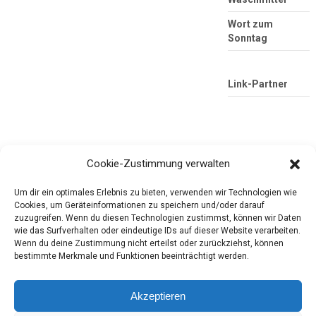
Wort zum
Sonntag
Link-Partner
Cookie-Zustimmung verwalten
Um dir ein optimales Erlebnis zu bieten, verwenden wir Technologien wie
Cookies, um Geräteinformationen zu speichern und/oder darauf
Die mobile Version verlassen
zuzugreifen. Wenn du diesen Technologien zustimmst, können wir Daten
Tester-Paradies
wie das Surfverhalten oder eindeutige IDs auf dieser Website verarbeiten.
Wenn du deine Zustimmung nicht erteilst oder zurückziehst, können
Produkttests und Alltag
bestimmte Merkmale und Funktionen beeinträchtigt werden.
Akzeptieren
Copyright © 2026
Tester-Paradies