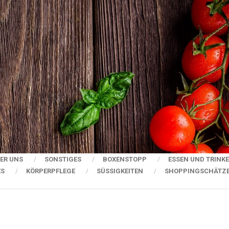
ER UNS
SONSTIGES
BOXENSTOPP
ESSEN UND TRINK
ES
KÖRPERPFLEGE
SÜSSIGKEITEN
SHOPPINGSCHÄTZ