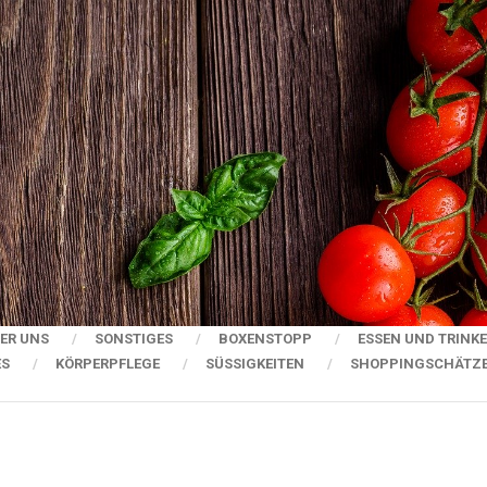
ER UNS
SONSTIGES
BOXENSTOPP
ESSEN UND TRINK
ES
KÖRPERPFLEGE
SÜSSIGKEITEN
SHOPPINGSCHÄTZ