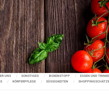
ER UNS
SONSTIGES
BOXENSTOPP
ESSEN UND TRINK
ES
KÖRPERPFLEGE
SÜSSIGKEITEN
SHOPPINGSCHÄTZ