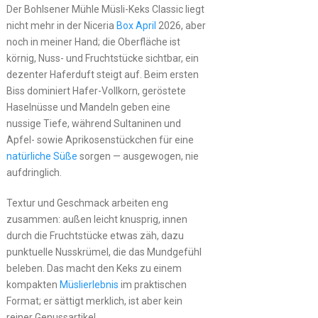
Der Bohlsener Mühle Müsli-Keks Classic liegt
nicht mehr in der Niceria
Box April
2026, aber
noch in meiner Hand; die Oberfläche ist
körnig, Nuss- und Fruchtstücke sichtbar, ein
dezenter Haferduft steigt auf. Beim ersten
Biss dominiert Hafer-Vollkorn, geröstete
Haselnüsse und Mandeln geben eine
nussige Tiefe, während Sultaninen und
Apfel- sowie Aprikosenstückchen für eine
natürliche Süße
sorgen — ausgewogen, nie
aufdringlich.
Textur und Geschmack arbeiten eng
zusammen: außen leicht knusprig, innen
durch die Fruchtstücke etwas zäh, dazu
punktuelle Nusskrümel, die das Mundgefühl
beleben. Das macht den Keks zu einem
kompakten
Müslierlebnis
im praktischen
Format; er sättigt merklich, ist aber kein
reiner Genussartikel.