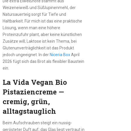
Die extra Eiweißnote stammt aus
Weizeneiweiß und Süßlupinenmehl, der
Natursauerteig sorgt für Tiefe und
Haltbarkeit. Für mich ist das eine praktische
Lösung, wenn man eine höhere
Proteinzufuhr plant, aber keine künstlichen
Zusätze will; Laktose ist kein Thema, bei
Glutenunverträglichkeit ist das Produkt
jedoch ungeeignet. In der
Niceria Box
April
2026 fügt sich das Brot als flexibler Baustein
ein.
La Vida Vegan Bio
Pistaziencreme —
cremig, grün,
alltagstauglich
Beim Aufschrauben steigt ein nussig-
gerösteter Duft auf; das Glas liegt vertraut in