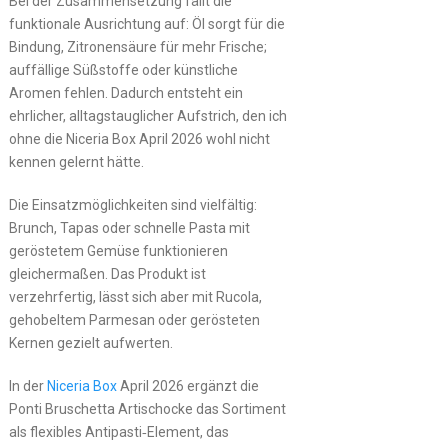
Bei der Zusammensetzung fällt die
funktionale Ausrichtung auf: Öl sorgt für die
Bindung, Zitronensäure für mehr Frische;
auffällige Süßstoffe oder künstliche
Aromen fehlen. Dadurch entsteht ein
ehrlicher, alltagstauglicher Aufstrich, den ich
ohne die Niceria Box April 2026 wohl nicht
kennen gelernt hätte.
Die Einsatzmöglichkeiten sind vielfältig:
Brunch, Tapas oder schnelle Pasta mit
geröstetem Gemüse funktionieren
gleichermaßen. Das Produkt ist
verzehrfertig, lässt sich aber mit Rucola,
gehobeltem Parmesan oder gerösteten
Kernen gezielt aufwerten.
In der
Niceria Box
April 2026 ergänzt die
Ponti Bruschetta Artischocke das Sortiment
als flexibles Antipasti‑Element, das