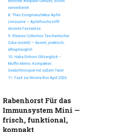
ehrlicher Antipasti‑Genuss, sofort
servierbereit
8.
Theo Essigmanufaktur Apfel-
Limousine — Apfelfrische trifft
dezente Fasswürze
9.
Kleenex Collection Taschentücher
Cube (violett) — dezent, praktisch,
alltagstauglich
10.
Haba Einhorn Glitzerglück –
Muffin Memo: Kompaktes
Gedächtnisspiel mit süßem Twist
11.
Fazit zur Niceria Box April 2026
Rabenhorst Für das
Immunsystem Mini —
frisch, funktional,
kompakt