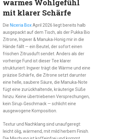
warmes Wohlgefühl
mit klarer Schärfe
Die
Niceria Box
April 2026 liegt bereits halb
ausgepackt auf dem Tisch, als der Pukka Bio
Zitrone, Ingwer & Manuka‑Honig mir in die
Hände fällt — ein Beutel, der sofort einen
frischen Zitrusduft sendet. Anders als der
vorherige Fund ist dieser Tee klarer
strukturiert: Ingwer trägt die Wärme und eine
präzise Schärfe, die Zitrone setzt darunter
eine helle, saubere Säure, die Manuka‑Note
fügt eine zurückhaltende, kräuterige Süße
hinzu. Keine übertriebenen Versprechungen,
kein Sirup‑Geschmack — schlicht eine
ausgewogene Komposition.
Textur und Nachklang sind unaufgeregt:
leicht ölig, wärmend, mit mild herbem Finish.
Die Mischung ist koffeinfrei und kommt