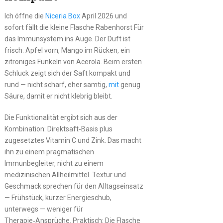
Ich öffne die
Niceria Box
April 2026 und
sofort fällt die kleine Flasche Rabenhorst Für
das Immunsystem ins Auge. Der Duft ist
frisch: Apfel vorn, Mango im Rücken, ein
zitroniges Funkeln von Acerola. Beim ersten
Schluck zeigt sich der Saft kompakt und
rund — nicht scharf, eher samtig,
mit
genug
Säure, damit er nicht klebrig bleibt.
Die Funktionalität ergibt sich aus der
Kombination: Direktsaft‑Basis plus
zugesetztes Vitamin C und Zink. Das macht
ihn zu einem pragmatischen
Immunbegleiter, nicht zu einem
medizinischen Allheilmittel. Textur und
Geschmack sprechen für den Alltagseinsatz
— Frühstück, kurzer Energieschub,
unterwegs — weniger für
Therapie‑Ansprüche. Praktisch: Die Flasche