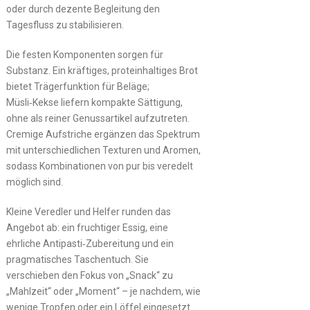
oder durch dezente Begleitung den
Tagesfluss zu stabilisieren.
Die festen Komponenten sorgen für
Substanz. Ein kräftiges, proteinhaltiges Brot
bietet Trägerfunktion für Beläge;
Müsli‑Kekse liefern kompakte Sättigung,
ohne als reiner Genussartikel aufzutreten.
Cremige Aufstriche ergänzen das Spektrum
mit unterschiedlichen Texturen und Aromen,
sodass Kombinationen von pur bis veredelt
möglich sind.
Kleine Veredler und Helfer runden das
Angebot ab: ein fruchtiger Essig, eine
ehrliche Antipasti‑Zubereitung und ein
pragmatisches Taschentuch. Sie
verschieben den Fokus von „Snack“ zu
„Mahlzeit“ oder „Moment“ – je nachdem, wie
wenige Tropfen oder ein Löffel eingesetzt