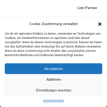
Link-Partner
Cookie-Zustimmung verwalten
Um dir ein optimales Erlebnis zu bieten, verwenden wir Technologien wie
Cookies, um Geräteinformationen zu speichern und/oder darauf
zuzugreifen. Wenn du diesen Technologien zustimmst, können wir Daten
wie das Surfverhalten oder eindeutige IDs auf dieser Website verarbeiten.
Wenn du deine Zustimmung nicht erteilst oder zurückziehst, können
Die mobile Version verlassen
Tester-Paradies
bestimmte Merkmale und Funktionen beeinträchtigt werden.
Produkttests und Alltag
Akzeptieren
Ablehnen
Copyright © 2026
Tester-Paradies
Theme by
MyThemeShop.com
Tester-Paradies ISSN 3052-7392
Einstellungen ansehen
Optimer
dine ruter
nu.
nachhaltig reisen
in hamburg : stadt, wasser,
{title}
{title}
{title}
weite.
xml sitemap generator
for google.