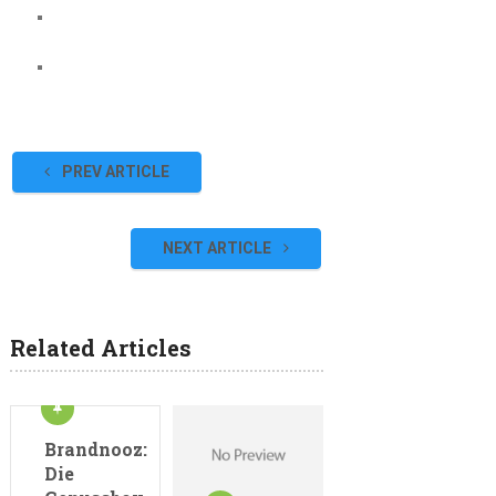
PREV ARTICLE
NEXT ARTICLE
Related Articles
Brandnooz:
Die