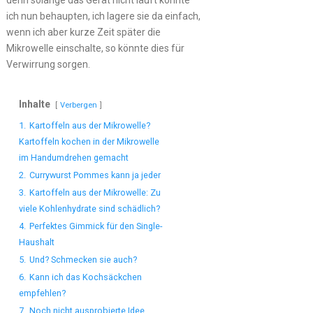
denn solange das Gerät nicht läuft könnte
ich nun behaupten, ich lagere sie da einfach,
wenn ich aber kurze Zeit später die
Mikrowelle einschalte, so könnte dies für
Verwirrung sorgen.
Inhalte
Verbergen
1.
Kartoffeln aus der Mikrowelle?
Kartoffeln kochen in der Mikrowelle
im Handumdrehen gemacht
2.
Currywurst Pommes kann ja jeder
3.
Kartoffeln aus der Mikrowelle: Zu
viele Kohlenhydrate sind schädlich?
4.
Perfektes Gimmick für den Single-
Haushalt
5.
Und? Schmecken sie auch?
6.
Kann ich das Kochsäckchen
empfehlen?
7.
Noch nicht ausprobierte Idee