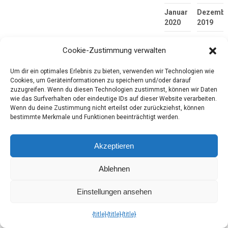
Januar
Dezembe
2020
2019
November
Oktober
Cookie-Zustimmung verwalten
2019
2019
September
August
Um dir ein optimales Erlebnis zu bieten, verwenden wir Technologien wie
2019
2019
Cookies, um Geräteinformationen zu speichern und/oder darauf
zuzugreifen. Wenn du diesen Technologien zustimmst, können wir Daten
Juli
Juni
wie das Surfverhalten oder eindeutige IDs auf dieser Website verarbeiten.
2019
2019
Wenn du deine Zustimmung nicht erteilst oder zurückziehst, können
bestimmte Merkmale und Funktionen beeinträchtigt werden.
Mai
April
2019
2019
Akzeptieren
März
Februar
2019
2019
Ablehnen
Januar
Dezembe
2019
2018
Einstellungen ansehen
November
Oktober
{title}
{title}
{title}
2018
2018