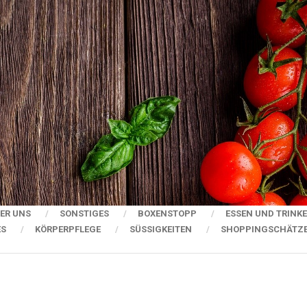
ER UNS
SONSTIGES
BOXENSTOPP
ESSEN UND TRINK
ES
KÖRPERPFLEGE
SÜSSIGKEITEN
SHOPPINGSCHÄTZ