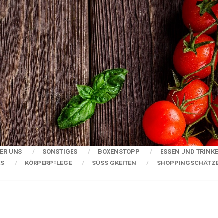
ER UNS
SONSTIGES
BOXENSTOPP
ESSEN UND TRINK
ES
KÖRPERPFLEGE
SÜSSIGKEITEN
SHOPPINGSCHÄTZ