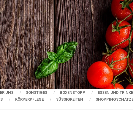
ER UNS
SONSTIGES
BOXENSTOPP
ESSEN UND TRINK
ES
KÖRPERPFLEGE
SÜSSIGKEITEN
SHOPPINGSCHÄTZ