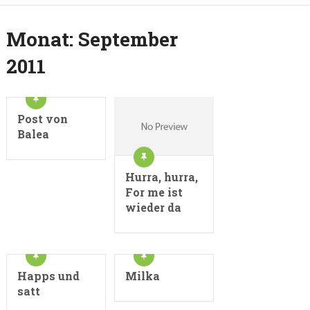
Monat:
September
2011
Post von
Balea
Hurra, hurra,
For me ist
wieder da
Happs und
Milka
satt