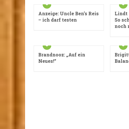
Anzeige: Uncle Ben’s Reis
Lindt
– ich darf testen
So sc
noch 
Brandnooz: „Auf ein
Brigi
Neues!“
Balanc