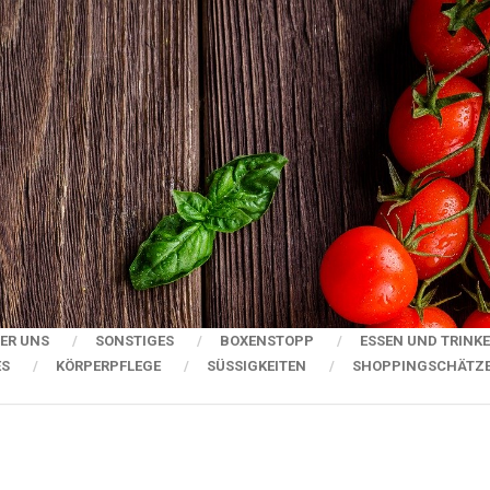
ER UNS
SONSTIGES
BOXENSTOPP
ESSEN UND TRINK
ES
KÖRPERPFLEGE
SÜSSIGKEITEN
SHOPPINGSCHÄTZ