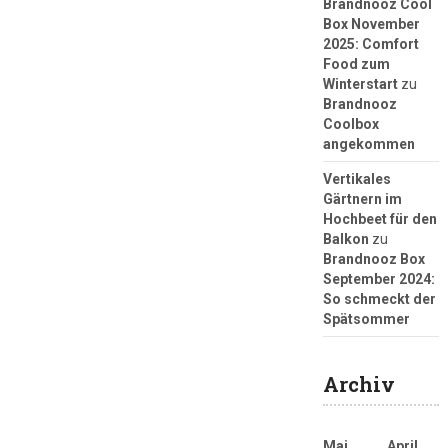
Brandnooz Cool
Box November
2025: Comfort
Food zum
Winterstart
zu
Brandnooz
Coolbox
angekommen
Vertikales
Gärtnern im
Hochbeet für den
Balkon
zu
Brandnooz Box
September 2024:
So schmeckt der
Spätsommer
Archiv
Mai
April