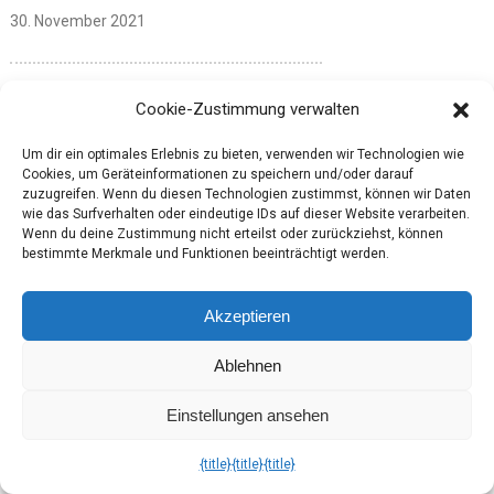
30. November 2021
Pingback:
Brandnooz Classic Box Dezember
Cookie-Zustimmung verwalten
2021: köstlicher Abschluss
1. Januar 2022
Um dir ein optimales Erlebnis zu bieten, verwenden wir Technologien wie
Cookies, um Geräteinformationen zu speichern und/oder darauf
zuzugreifen. Wenn du diesen Technologien zustimmst, können wir Daten
wie das Surfverhalten oder eindeutige IDs auf dieser Website verarbeiten.
Wenn du deine Zustimmung nicht erteilst oder zurückziehst, können
Pingback:
Brandnooz Classic Box November
bestimmte Merkmale und Funktionen beeinträchtigt werden.
2020: Mal etwas Neues
2. Juli 2022
Akzeptieren
Ablehnen
Pingback:
Lindt-Chocoladenclub für
Genießer
Einstellungen ansehen
2. August 2022
{title}
{title}
{title}