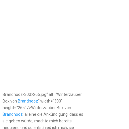
Brandnooz-300×265.jpg“ alt=“Winterzauber
Box von
Brandnooz
“ width=“300″
height=“265″ />Winterzauber Box von
Brandnooz
, alleine die Ankündigung, dass es
sie geben würde, machte mich bereits
neugierig und so entschied ich mich, sie