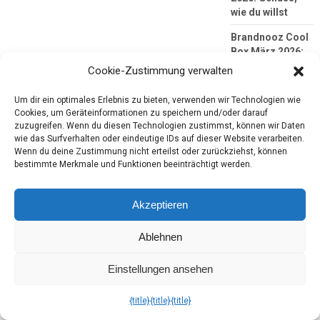
wie du willst
Brandnooz Cool
Box März 2026:
All‑Day Brunch
Cookie-Zustimmung verwalten
Club
Um dir ein optimales Erlebnis zu bieten, verwenden wir Technologien wie
Cookies, um Geräteinformationen zu speichern und/oder darauf
zuzugreifen. Wenn du diesen Technologien zustimmst, können wir Daten
Follow my blog
wie das Surfverhalten oder eindeutige IDs auf dieser Website verarbeiten.
with Bloglovin
Wenn du deine Zustimmung nicht erteilst oder zurückziehst, können
bestimmte Merkmale und Funktionen beeinträchtigt werden.
Neueste
Kommentar
Akzeptieren
Ablehnen
Brandnooz Cool
Box November
Einstellungen ansehen
2025: Comfort
Food zum
Winterstart
zu
{title}
{title}
{title}
Brandnooz Box