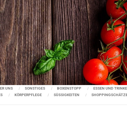
ER UNS
SONSTIGES
BOXENSTOPP
ESSEN UND TRINK
ES
KÖRPERPFLEGE
SÜSSIGKEITEN
SHOPPINGSCHÄTZ