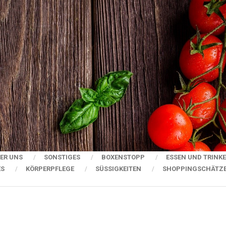
ER UNS
SONSTIGES
BOXENSTOPP
ESSEN UND TRINK
ES
KÖRPERPFLEGE
SÜSSIGKEITEN
SHOPPINGSCHÄTZ