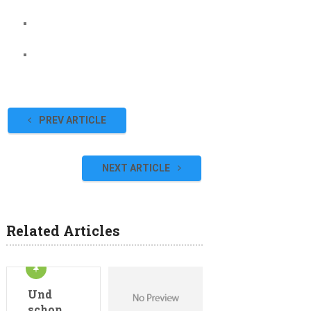
PREV ARTICLE
NEXT ARTICLE
Related Articles
Und
schon