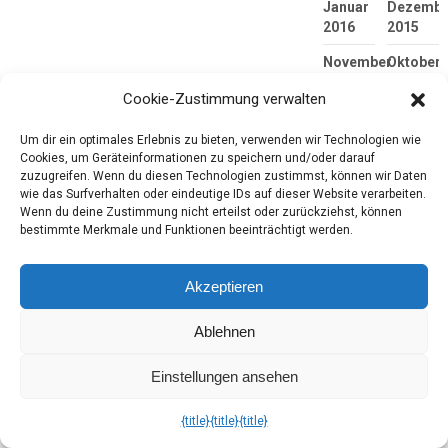
Januar
Dezembe
2016
2015
November
Oktober
2015
2015
Cookie-Zustimmung verwalten
September
August
2015
2015
Um dir ein optimales Erlebnis zu bieten, verwenden wir Technologien wie
Cookies, um Geräteinformationen zu speichern und/oder darauf
Juli
Juni
zuzugreifen. Wenn du diesen Technologien zustimmst, können wir Daten
2015
2015
wie das Surfverhalten oder eindeutige IDs auf dieser Website verarbeiten.
Wenn du deine Zustimmung nicht erteilst oder zurückziehst, können
Mai
April
bestimmte Merkmale und Funktionen beeinträchtigt werden.
2015
2015
März
Februar
Akzeptieren
2015
2015
Ablehnen
Januar
Dezembe
2015
2014
Einstellungen ansehen
November
Oktober
2014
2014
{title}
{title}
{title}
September
August