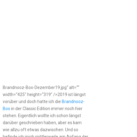
Brandnooz-Box-Dezember19.jpg“ alt=““
width=“425″ height=“319″ />2019 ist längst
vorüber und doch hatte ich die
Brandnooz-
Box
in der Classic Edition immer noch hier
stehen. Eigentlich wollte ich schon längst
darüber geschrieben haben, aber es kam
wie allzu oft etwas dazwischen. Und so
befinde ich mich mittlerweile am Anfang der