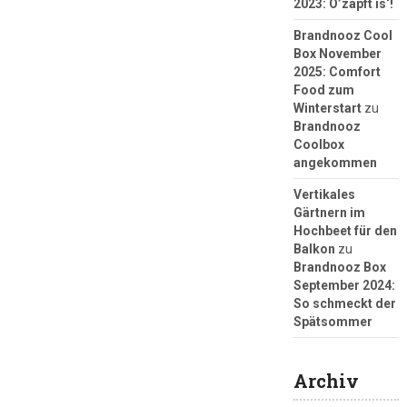
2023: O’zapft is‘!
Brandnooz Cool
Box November
2025: Comfort
Food zum
Winterstart
zu
Brandnooz
Coolbox
angekommen
Vertikales
Gärtnern im
Hochbeet für den
Balkon
zu
Brandnooz Box
September 2024:
So schmeckt der
Spätsommer
Archiv