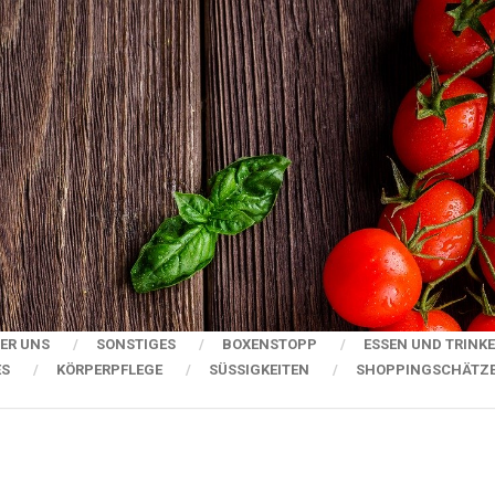
ER UNS
SONSTIGES
BOXENSTOPP
ESSEN UND TRINK
ES
KÖRPERPFLEGE
SÜSSIGKEITEN
SHOPPINGSCHÄTZ