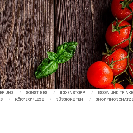
ER UNS
SONSTIGES
BOXENSTOPP
ESSEN UND TRINK
ES
KÖRPERPFLEGE
SÜSSIGKEITEN
SHOPPINGSCHÄTZ