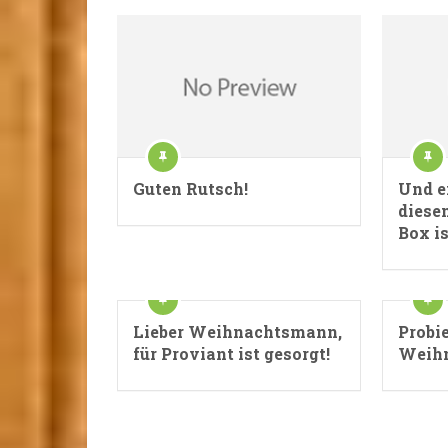
Guten Rutsch!
Und ei
diese
Box is
Lieber Weihnachtsmann,
Probi
für Proviant ist gesorgt!
Weih