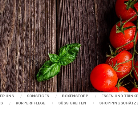
ER UNS
SONSTIGES
BOXENSTOPP
ESSEN UND TRINK
ES
KÖRPERPFLEGE
SÜSSIGKEITEN
SHOPPINGSCHÄTZ