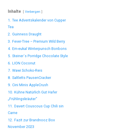
Inhalte
Verbergen
1.
Tee Adventskalender von Cupper
Tea
2.
Guinness Draught
3.
Fever-Tree – Premium Wild Berry
4.
Em-eukal Winterpunsch Bonbons
5.
Steiner´s Porridge Chocolate Style
6.
LION Coconut
7.
Wawi Schoko-Reis
8.
Saltletts PausenCracker
9.
Cini Minis AppleCrush
10.
Kühne Natürlich Gut Hafer
„Frühlingskräuter“
11.
Davert Couscous Cup Chili sin
Carne
12.
Fazit zur Brandnooz Box
November 2023