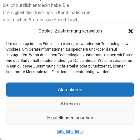
die ich kürzlich entdeckt habe. Die
Cremigkeit des Dressings in Kombination mit
den frischen Aromen von Schnittlauch,
Oregano und Basilikum hat mich sofort
Cookie-Zustimmung verwalten
überzeugt. Es verleiht Salaten eine köstliche
Note und passt auch hervorragend zu vielen
Um dir ein optimales Erlebnis zu bieten, verwenden wir Technologien wie
anderen Gerichten. Besonders aufregend
Cookies, um Geräteinformationen zu speichern und/oder darauf
zuzugreifen. Wenn du diesen Technologien zustimmst, können wir Daten
war es, das Produkt in der
Brandnooz Box
wie das Surfverhalten oder eindeutige IDs auf dieser Website verarbeiten.
November 2023 zu finden, denn es hat mir
Wenn du deine Zustimmung nicht erteilst oder zurückziehst, können
die Möglichkeit gegeben, dieses innovative
bestimmte Merkmale und Funktionen beeinträchtigt werden.
Dressing zu testen und in meinen
kulinarischen Alltag zu integrieren.
Akzeptieren
Das vegane Natürlich Gut Haferdressing ist
Ablehnen
nicht nur geschmacklich ein Highlight,
sondern auch eine gelungene Alternative für
Einstellungen ansehen
alle, die
bewusst
genießen möchten. Die
Kombination aus Haferdrink-Basis und
{title}
{title}
{title}
würzigen Kräutern lässt sich vielseitig