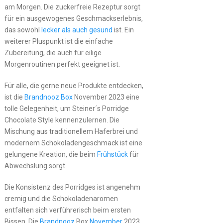
am Morgen. Die zuckerfreie Rezeptur sorgt
für ein ausgewogenes Geschmackserlebnis,
das sowohl
lecker als auch gesund
ist. Ein
weiterer Pluspunkt ist die einfache
Zubereitung, die auch für eilige
Morgenroutinen perfekt geeignet ist.
Für alle, die gerne neue Produkte entdecken,
ist die
Brandnooz Box
November 2023 eine
tolle Gelegenheit, um Steiner´s Porridge
Chocolate Style kennenzulernen. Die
Mischung aus traditionellem Haferbrei und
modernem Schokoladengeschmack ist eine
gelungene Kreation, die beim
Frühstück
für
Abwechslung sorgt.
Die Konsistenz des Porridges ist angenehm
cremig und die Schokoladenaromen
entfalten sich verführerisch beim ersten
Bissen. Die
Brandnooz
Box
November
2023