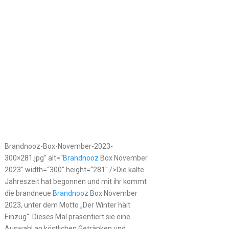
Brandnooz-Box-November-2023-
300×281.jpg“ alt=“
Brandnooz
Box November
2023″ width=“300″ height=“281″ />Die kalte
Jahreszeit hat begonnen und mit ihr kommt
die brandneue
Brandnooz
Box November
2023, unter dem Motto „Der Winter hält
Einzug“. Dieses Mal präsentiert sie eine
Auswahl an köstlichen Getränken und