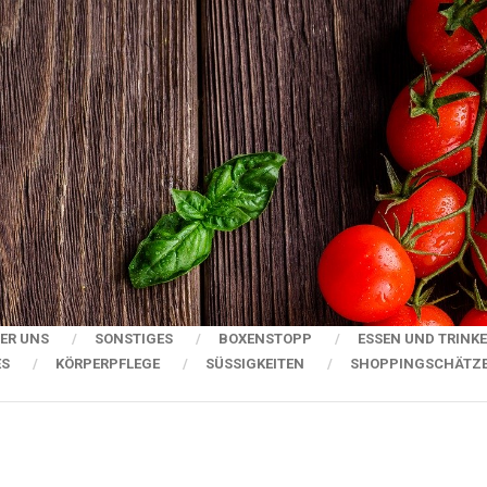
ER UNS
SONSTIGES
BOXENSTOPP
ESSEN UND TRINK
ES
KÖRPERPFLEGE
SÜSSIGKEITEN
SHOPPINGSCHÄTZ