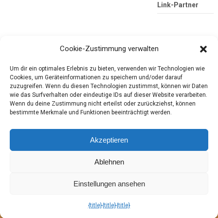
Link-Partner
Cookie-Zustimmung verwalten
Um dir ein optimales Erlebnis zu bieten, verwenden wir Technologien wie
Cookies, um Geräteinformationen zu speichern und/oder darauf
zuzugreifen. Wenn du diesen Technologien zustimmst, können wir Daten
wie das Surfverhalten oder eindeutige IDs auf dieser Website verarbeiten.
Die mobile Version verlassen
Tester-Paradies
Wenn du deine Zustimmung nicht erteilst oder zurückziehst, können
bestimmte Merkmale und Funktionen beeinträchtigt werden.
Produkttests und Alltag
Akzeptieren
Copyright © 2026
Tester-Paradies
Ablehnen
Theme by
MyThemeShop.com
Tester-Paradies ISSN 3052-7392
Einstellungen ansehen
Strømlign opgaver, ruter og fakturering – planlæg
hjemmeservice
opgaver
smartere, ikke hårdere. Copyright © 2026 verein zur förderung
{title}
{title}
{title}
der freiwilligen
feuerwehr perwenitz
e.