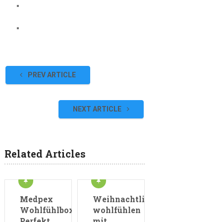
PREV ARTICLE
NEXT ARTICLE
Related Articles
Medpex
Weihnachtlich
Wohlfühlbox:
wohlfühlen
Perfekt
mit