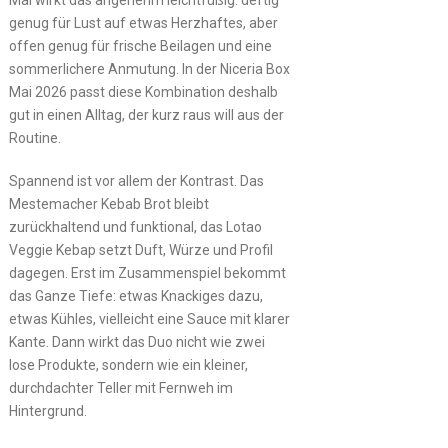
Mai wirkt das angenehm leichtfüßig: deftig
genug für Lust auf etwas Herzhaftes, aber
offen genug für frische Beilagen und eine
sommerlichere Anmutung. In der Niceria Box
Mai 2026 passt diese Kombination deshalb
gut in einen Alltag, der kurz raus will aus der
Routine.
Spannend ist vor allem der Kontrast. Das
Mestemacher Kebab Brot bleibt
zurückhaltend und funktional, das Lotao
Veggie Kebap setzt Duft, Würze und Profil
dagegen. Erst im Zusammenspiel bekommt
das Ganze Tiefe: etwas Knackiges dazu,
etwas Kühles, vielleicht eine Sauce mit klarer
Kante. Dann wirkt das Duo nicht wie zwei
lose Produkte, sondern wie ein kleiner,
durchdachter Teller mit Fernweh im
Hintergrund.