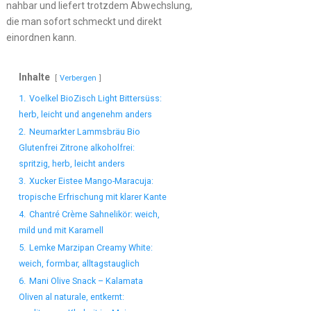
nahbar und liefert trotzdem Abwechslung,
die man sofort schmeckt und direkt
einordnen kann.
Inhalte
Verbergen
1.
Voelkel BioZisch Light Bittersüss:
herb, leicht und angenehm anders
2.
Neumarkter Lammsbräu Bio
Glutenfrei Zitrone alkoholfrei:
spritzig, herb, leicht anders
3.
Xucker Eistee Mango-Maracuja:
tropische Erfrischung mit klarer Kante
4.
Chantré Crème Sahnelikör: weich,
mild und mit Karamell
5.
Lemke Marzipan Creamy White:
weich, formbar, alltagstauglich
6.
Mani Olive Snack – Kalamata
Oliven al naturale, entkernt: