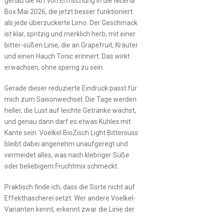
genau die Art von Erfrischung in die Niceria
Box Mai 2026, die jetzt besser funktioniert
als jede überzuckerte Limo. Der Geschmack
ist klar, spritzig und merklich herb, mit einer
bitter-süßen Linie, die an Grapefruit, Kräuter
und einen Hauch Tonic erinnert. Das wirkt
erwachsen, ohne sperrig zu sein.
Gerade dieser reduzierte Eindruck passt für
mich zum Saisonwechsel: Die Tage werden
heller, die Lust auf leichte Getränke wächst,
und genau dann darf es etwas Kühles mit
Kante sein. Voelkel BioZisch Light Bittersüss
bleibt dabei angenehm unaufgeregt und
vermeidet alles, was nach klebriger Süße
oder beliebigem Fruchtmix schmeckt.
Praktisch finde ich, dass die Sorte nicht auf
Effekthascherei setzt. Wer andere Voelkel-
Varianten kennt, erkennt zwar die Linie der