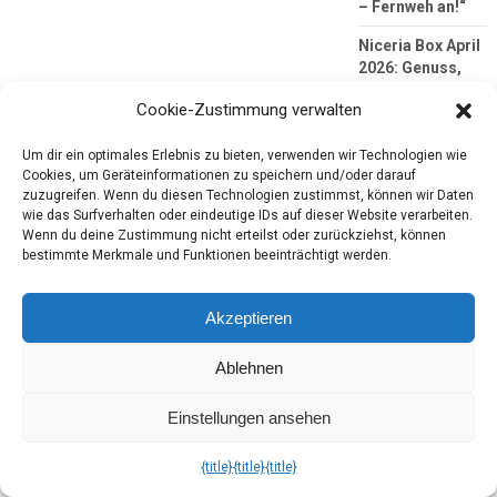
– Fernweh an!“
Niceria Box April
2026: Genuss,
wie du willst
Cookie-Zustimmung verwalten
Brandnooz Cool
Box März 2026:
Um dir ein optimales Erlebnis zu bieten, verwenden wir Technologien wie
All‑Day Brunch
Cookies, um Geräteinformationen zu speichern und/oder darauf
Club
zuzugreifen. Wenn du diesen Technologien zustimmst, können wir Daten
wie das Surfverhalten oder eindeutige IDs auf dieser Website verarbeiten.
Wenn du deine Zustimmung nicht erteilst oder zurückziehst, können
bestimmte Merkmale und Funktionen beeinträchtigt werden.
Follow my blog
with Bloglovin
Akzeptieren
Neueste
Ablehnen
Kommentar
Einstellungen ansehen
Brandnooz Cool
Box November
{title}
{title}
{title}
2025: Comfort