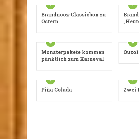
Brandnooz-Classicbox zu
Brand
Ostern
„Heute
Monsterpakete kommen
Ouzo1
pünktlich zum Karneval
Piña Colada
Zwei 