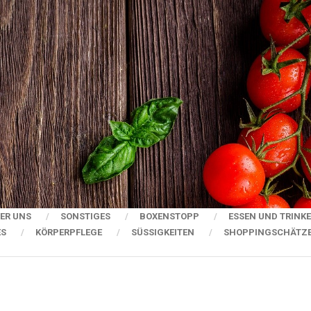
ER UNS
SONSTIGES
BOXENSTOPP
ESSEN UND TRINK
ES
KÖRPERPFLEGE
SÜSSIGKEITEN
SHOPPINGSCHÄTZ