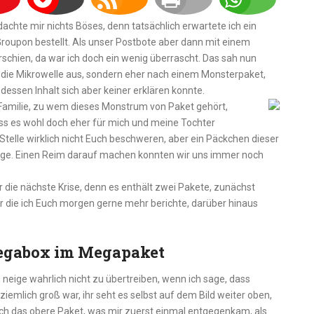
dachte mir nichts Böses, denn tatsächlich erwartete ich ein
Groupon bestellt. Als unser Postbote aber dann mit einem
schien, da war ich doch ein wenig überrascht. Das sah nun
ür die Mikrowelle aus, sondern eher nach einem Monsterpaket,
ssen Inhalt sich aber keiner erklären konnte.
 Familie, zu wem dieses Monstrum von Paket gehört,
ss es wohl doch eher für mich und meine Tochter
Stelle wirklich nicht Euch beschweren, aber ein Päckchen dieser
ge. Einen Reim darauf machen konnten wir uns immer noch
 die nächste Krise, denn es enthält zwei Pakete, zunächst
 die ich Euch morgen gerne mehr berichte, darüber hinaus
egabox im Megapaket
ch neige wahrlich nicht zu übertreiben, wenn ich sage, dass
ziemlich groß war, ihr seht es selbst auf dem Bild weiter oben,
uch das obere Paket, was mir zuerst einmal entgegenkam, als