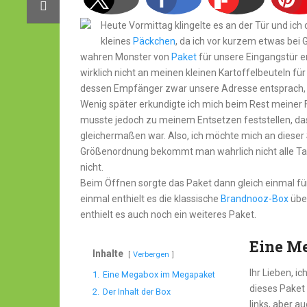
Heute Vormittag klingelte es an der Tür und ich 
kleines
Päckchen
, da ich vor kurzem etwas bei 
wahren Monster von
Paket
für unsere Eingangstür er
wirklich nicht an meinen kleinen Kartoffelbeuteln f
dessen Empfänger zwar unsere Adresse entsprach, de
Wenig später erkundigte ich mich beim Rest meiner
musste jedoch zu meinem Entsetzen feststellen, da
gleichermaßen war. Also, ich möchte mich an dieser 
Größenordnung bekommt man wahrlich nicht alle Ta
nicht.
Beim Öffnen sorgte das Paket dann gleich einmal für
einmal enthielt es die klassische
Brandnooz-Box
über
enthielt es auch noch ein weiteres Paket.
Eine M
Inhalte
Verbergen
Ihr Lieben, i
1.
Eine Megabox im Megapaket
dieses Paket 
2.
Der Inhalt der Box
links, aber a