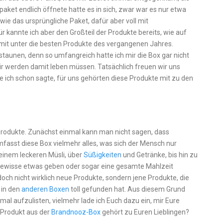
aket endlich öffnete hatte es in sich, zwar war es nur etwa
 wie das ursprüngliche Paket, dafür aber voll mit
r kannte ich aber den Großteil der Produkte bereits, wie auf
mit unter die besten Produkte des vergangenen Jahres.
taunen, denn so umfangreich hatte ich mir die Box gar nicht
 wir werden damit leben müssen. Tatsächlich freuen wir uns
e ich schon sagte, für uns gehörten diese Produkte mit zu den
Produkte. Zunächst einmal kann man nicht sagen, dass
fasst diese Box vielmehr alles, was sich der Mensch nur
 einem leckeren Müsli, über
Süßigkeiten
und Getränke, bis hin zu
 gewisse etwas geben oder sogar eine gesamte Mahlzeit
doch nicht wirklich neue Produkte, sondern jene Produkte, die
in den
anderen Boxen
toll gefunden hat. Aus diesem Grund
mal aufzulisten, vielmehr lade ich Euch dazu ein, mir Eure
 Produkt aus der
Brandnooz-Box
gehört zu Euren Lieblingen?