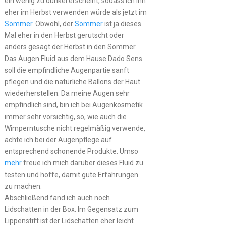
ein wenig zu dunkel erscheint, sodass ich ihn
eher im Herbst verwenden würde als jetzt im
Sommer
. Obwohl, der
Sommer
ist ja dieses
Mal eher in den Herbst gerutscht oder
anders gesagt der Herbst in den Sommer.
Das Augen Fluid aus dem Hause Dado Sens
soll die empfindliche Augenpartie sanft
pflegen und die natürliche Ballons der Haut
wiederherstellen. Da meine Augen sehr
empfindlich sind, bin ich bei Augenkosmetik
immer sehr vorsichtig, so, wie auch die
Wimperntusche nicht regelmäßig verwende,
achte ich bei der Augenpflege auf
entsprechend schonende Produkte. Umso
mehr
freue ich mich darüber dieses Fluid zu
testen und hoffe, damit gute Erfahrungen
zu machen.
Abschließend fand ich auch noch
Lidschatten in der Box. Im Gegensatz zum
Lippenstift ist der Lidschatten eher leicht