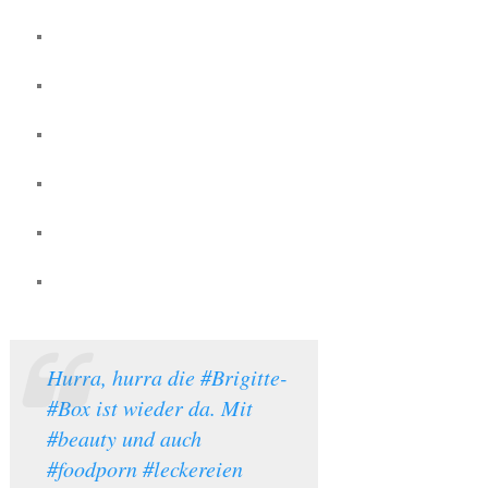
Hurra, hurra die #Brigitte-
#Box ist wieder da. Mit
#beauty und auch
#foodporn #leckereien