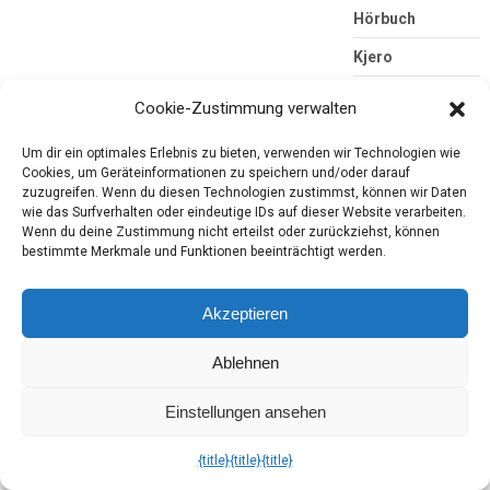
Hörbuch
Kjero
Konsumgöttinnen
Cookie-Zustimmung verwalten
Körperpflege
Um dir ein optimales Erlebnis zu bieten, verwenden wir Technologien wie
LBM
Cookies, um Geräteinformationen zu speichern und/oder darauf
zuzugreifen. Wenn du diesen Technologien zustimmst, können wir Daten
Lebensmittel
wie das Surfverhalten oder eindeutige IDs auf dieser Website verarbeiten.
Wenn du deine Zustimmung nicht erteilst oder zurückziehst, können
Lesung
bestimmte Merkmale und Funktionen beeinträchtigt werden.
Magazine
Akzeptieren
Märkte
Ablehnen
Monat mit Stern
Pflanzen und
Einstellungen ansehen
Gärtnern
{title}
{title}
{title}
Rezeptedose