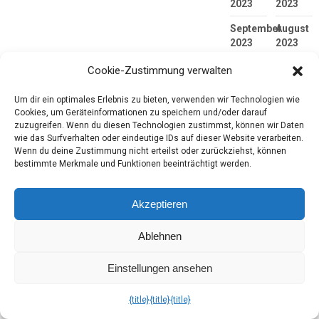
2023
2023
September
August
2023
2023
Juli
Juni
Cookie-Zustimmung verwalten
2023
2023
Um dir ein optimales Erlebnis zu bieten, verwenden wir Technologien wie
Mai
April
Cookies, um Geräteinformationen zu speichern und/oder darauf
2023
2023
zuzugreifen. Wenn du diesen Technologien zustimmst, können wir Daten
wie das Surfverhalten oder eindeutige IDs auf dieser Website verarbeiten.
März
Februar
Wenn du deine Zustimmung nicht erteilst oder zurückziehst, können
2023
2023
bestimmte Merkmale und Funktionen beeinträchtigt werden.
Januar
Dezembe
2023
2022
Akzeptieren
November
Oktober
Ablehnen
2022
2022
September
August
Einstellungen ansehen
2022
2022
{title}
{title}
{title}
Juli
Juni
2022
2022