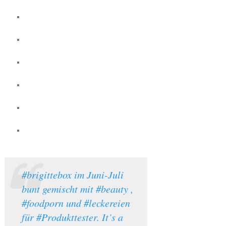
#brigittebox im Juni-Juli
bunt gemischt mit #beauty ,
#foodporn und #leckereien
für #Produkttester. It’s a