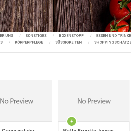
ER UNS
SONSTIGES
BOXENSTOPP
ESSEN UND TRINK
ES
KÖRPERPFLEGE
SÜSSIGKEITEN
SHOPPINGSCHÄTZ
s Grüne mit der
Hallo Brigitte, komm