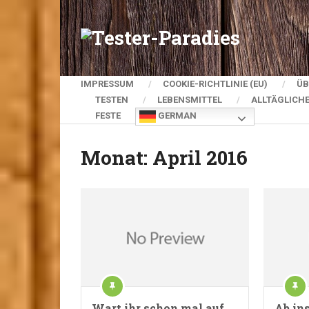
IMPRESSUM
COOKIE-RICHTLINIE (EU)
ÜB
TESTEN
LEBENSMITTEL
ALLTÄGLICH
FESTE
GERMAN
Monat:
April 2016
Wart ihr schon mal auf
Ab in