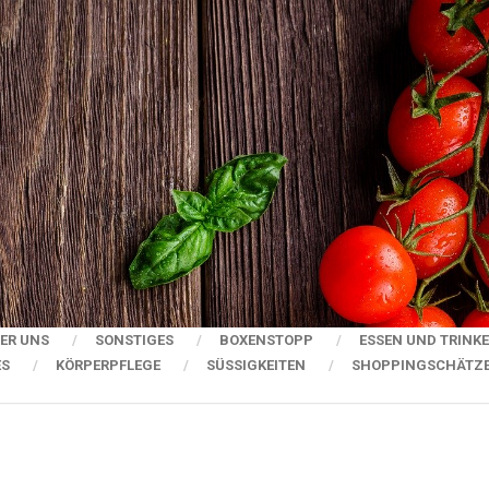
ER UNS
SONSTIGES
BOXENSTOPP
ESSEN UND TRINK
ES
KÖRPERPFLEGE
SÜSSIGKEITEN
SHOPPINGSCHÄTZ