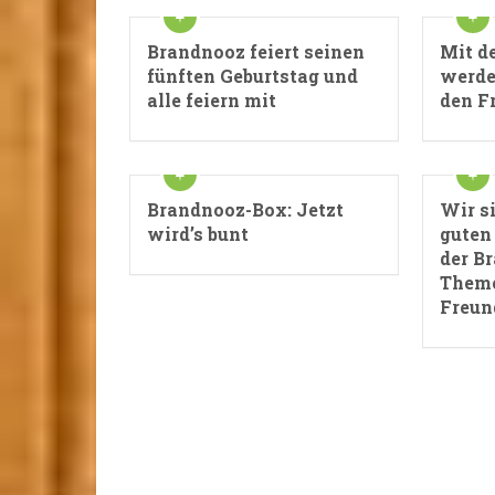
Brandnooz feiert seinen
Mit d
fünften Geburtstag und
werden
alle feiern mit
den F
Brandnooz-Box: Jetzt
Wir s
wird’s bunt
guten
der B
Theme
Freun