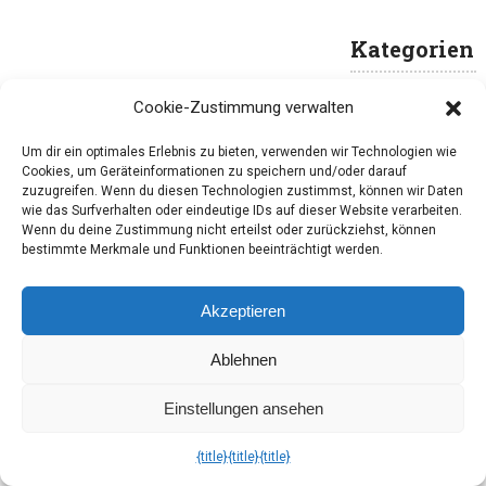
Kategorien
Cookie-Zustimmung verwalten
Alltägliches
Um dir ein optimales Erlebnis zu bieten, verwenden wir Technologien wie
Blogtour
Cookies, um Geräteinformationen zu speichern und/oder darauf
Boxenstopp
zuzugreifen. Wenn du diesen Technologien zustimmst, können wir Daten
wie das Surfverhalten oder eindeutige IDs auf dieser Website verarbeiten.
Buch
Wenn du deine Zustimmung nicht erteilst oder zurückziehst, können
bestimmte Merkmale und Funktionen beeinträchtigt werden.
Essen und
Trinken
Akzeptieren
Feste
Ablehnen
For Me
Grill-Saison
Einstellungen ansehen
Hallimash
{title}
{title}
{title}
Haushalt