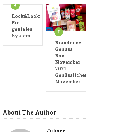
Lock&Lock:
Ein
geniales
System
Brandnooz
Genuss
Box
November
2021:
Genüsslicher
November
About The Author
Juliane