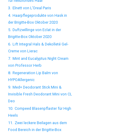
für hellblondes Haar
3.
Elnett von L’Oreal Paris
4.
Haarpflegeprodukte von Hask in
der Brigitte-Box Oktober 2020
5.
Duftzwillinge von Eclat in der
Brigitte-Box Oktober 2020
6.
Lift Integral Hals & Dekolleté Gel-
Creme von Lierac
7.
Mint and Eucalyptus Night Cream
von Professor Herb
8.
Regeneration Lip Balm von
HYPOAllergenic
9.
Med+ Deodorant Stick Mini &
Invisible Fresh Deodorant Mini von CL
Deo
10.
Compeed Blasenpflaster für High
Heels
11.
Zwei leckere Beilagen aus dem
Food Bereich in der Brigitte-Box