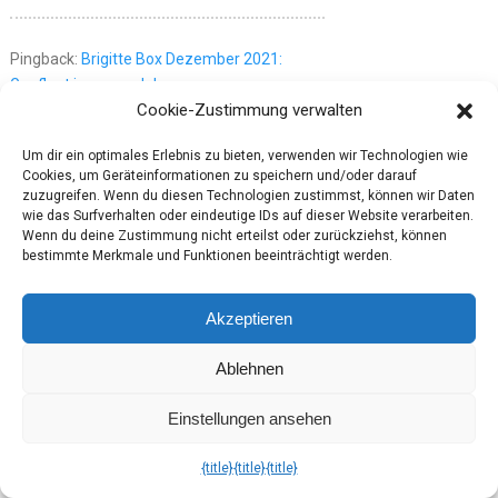
Pingback:
Brigitte Box Dezember 2021:
Gepflegt ins neue Jahr
Cookie-Zustimmung verwalten
18. Februar 2023
Um dir ein optimales Erlebnis zu bieten, verwenden wir Technologien wie
Cookies, um Geräteinformationen zu speichern und/oder darauf
Pingback:
Brigitte Box Oktober 2021: Natur
zuzugreifen. Wenn du diesen Technologien zustimmst, können wir Daten
wie das Surfverhalten oder eindeutige IDs auf dieser Website verarbeiten.
pur
Wenn du deine Zustimmung nicht erteilst oder zurückziehst, können
18. Februar 2023
bestimmte Merkmale und Funktionen beeinträchtigt werden.
Akzeptieren
Pingback:
Box-Review: Hurra, Brigitte ist mal
wieder da
Ablehnen
18. Februar 2023
Einstellungen ansehen
Pingback:
Brigitte-Box 4-2022: Lust zu
{title}
{title}
{title}
Wandern?