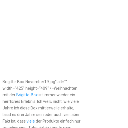
Brigitte-Box-November19.jpg“ alt=““
width=“425″ height=“409″ />Weihnachten
mit der
Brigitte-Box
ist immer wieder ein
herrliches Erlebnis. Ich weiß nicht, wie viele
Jahre ich diese Box mittlerweile erhalte,
lasst es drei Jahre sein oder auch vier, aber
Fakt ist, dass
viele
der Produkte einfach nur
grandios sind. Tatsächlich könnte man