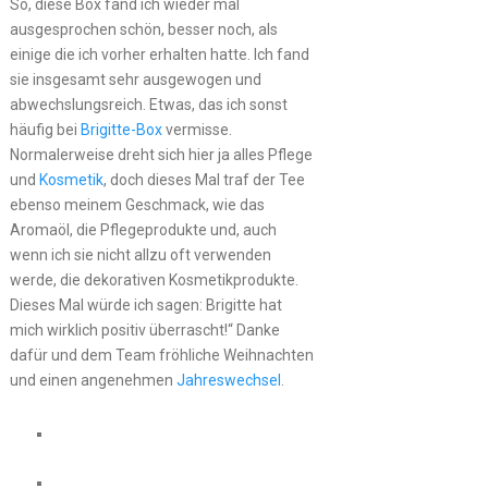
So, diese Box fand ich wieder mal
ausgesprochen schön, besser noch, als
einige die ich vorher erhalten hatte. Ich fand
sie insgesamt sehr ausgewogen und
abwechslungsreich. Etwas, das ich sonst
häufig bei
Brigitte-Box
vermisse.
Normalerweise dreht sich hier ja alles Pflege
und
Kosmetik
, doch dieses Mal traf der Tee
ebenso meinem Geschmack, wie das
Aromaöl, die Pflegeprodukte und, auch
wenn ich sie nicht allzu oft verwenden
werde, die dekorativen Kosmetikprodukte.
Dieses Mal würde ich sagen: Brigitte hat
mich wirklich positiv überrascht!“ Danke
dafür und dem Team fröhliche Weihnachten
und einen angenehmen
Jahreswechsel
.