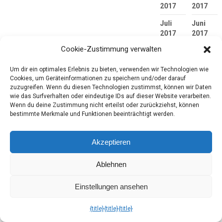
2017
2017
Juli
Juni
2017
2017
Cookie-Zustimmung verwalten
Mai
April
2017
2017
Um dir ein optimales Erlebnis zu bieten, verwenden wir Technologien wie
März
Februar
Cookies, um Geräteinformationen zu speichern und/oder darauf
2017
2017
zuzugreifen. Wenn du diesen Technologien zustimmst, können wir Daten
wie das Surfverhalten oder eindeutige IDs auf dieser Website verarbeiten.
Januar
Dezembe
Wenn du deine Zustimmung nicht erteilst oder zurückziehst, können
bestimmte Merkmale und Funktionen beeinträchtigt werden.
2017
2016
November
Oktober
Akzeptieren
2016
2016
September
August
Ablehnen
2016
2016
Einstellungen ansehen
Juli
Juni
2016
2016
{title}
{title}
{title}
Mai
April