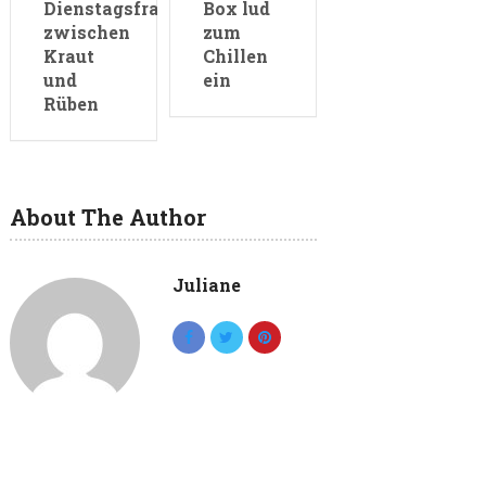
Dienstagsfrauen
Box lud
zwischen
zum
Kraut
Chillen
und
ein
Rüben
About The Author
Juliane