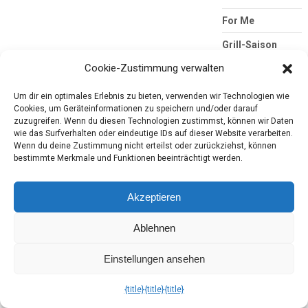
For Me
Grill-Saison
Cookie-Zustimmung verwalten
Hallimash
Haushalt
Um dir ein optimales Erlebnis zu bieten, verwenden wir Technologien wie
Cookies, um Geräteinformationen zu speichern und/oder darauf
Hörbuch
zuzugreifen. Wenn du diesen Technologien zustimmst, können wir Daten
wie das Surfverhalten oder eindeutige IDs auf dieser Website verarbeiten.
Kjero
Wenn du deine Zustimmung nicht erteilst oder zurückziehst, können
bestimmte Merkmale und Funktionen beeinträchtigt werden.
Konsumgöttinnen
Körperpflege
Akzeptieren
LBM
Ablehnen
Lebensmittel
Einstellungen ansehen
Lesung
Magazine
{title}
{title}
{title}