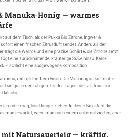
cker möchte, wird das Profil wie wir schätzen.
r & Manuka‑Honig — warmes
ärfe
kt auf dem Tisch, als der Pukka Bio Zitrone, Ingwer &
 sofort einen frischen Zitrusduft sendet. Anders als der
gwer trägt die Wärme und eine präzise Schärfe, die Zitrone setzt
 fügt eine zurückhaltende, kräuterige Süße hinzu. Keine
ck — schlicht eine ausgewogene Komposition.
wärmend, mit mild herbem Finish. Die Mischung ist koffeinfrei
 sie gut in den ruhigen Teil des Tages oder als tröstlicher
t kitschig.
’s runder mag, lässt länger ziehen. In dieser Box steht die
as man erwartet, wenn man nach einem unkomplizierten, aber
mit Natursauerteig — kräftig,