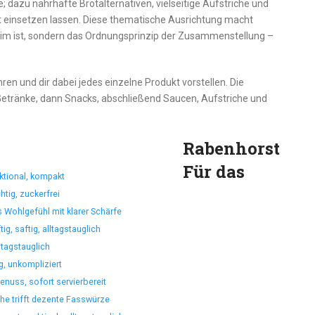
dazu nahrhafte Brotalternativen, vielseitige Aufstriche und
rt einsetzen lassen. Diese thematische Ausrichtung macht
 Claim ist, sondern das Ordnungsprinzip der Zusammenstellung –
ren und dir dabei jedes einzelne Produkt vorstellen. Die
etränke, dann Snacks, abschließend Saucen, Aufstriche und
Rabenhorst
Für das
ktional, kompakt
tig, zuckerfrei
 Wohlgefühl mit klarer Schärfe
g, saftig, alltagstauglich
ltagstauglich
g, unkompliziert
enuss, sofort servierbereit
he trifft dezente Fasswürze