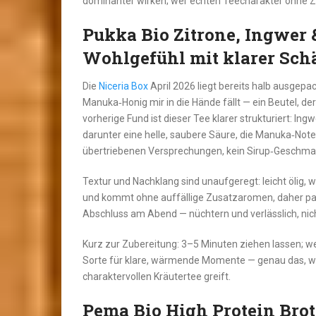
dominanter wirken; wer echten Teecharakter ohne Zu
Pukka Bio Zitrone, Ingwe
Wohlgefühl mit klarer Sch
Die
Niceria Box
April 2026 liegt bereits halb ausgepac
Manuka‑Honig mir in die Hände fällt — ein Beutel, der
vorherige Fund ist dieser Tee klarer strukturiert: In
darunter eine helle, saubere Säure, die Manuka‑Note
übertriebenen Versprechungen, kein Sirup‑Geschma
Textur und Nachklang sind unaufgeregt: leicht ölig, 
und kommt ohne auffällige Zusatzaromen, daher passt
Abschluss am Abend — nüchtern und verlässlich, nich
Kurz zur Zubereitung: 3–5 Minuten ziehen lassen; wer
Sorte für klare, wärmende Momente — genau das, w
charaktervollen Kräutertee greift.
Pema Bio High Protein Brot 