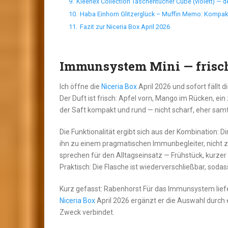
9.
Kleenex Collection Taschentücher Cube (violett) — de
10.
Haba Einhorn Glitzerglück – Muffin Memo: Kompak
11.
Fazit zur Niceria Box April 2026
Immunsystem Mini — frisch
Ich öffne die
Niceria Box
April 2026 und sofort fällt
Der Duft ist frisch: Apfel vorn, Mango im Rücken, ein
der Saft kompakt und rund — nicht scharf, eher samtig
Die Funktionalität ergibt sich aus der Kombination: 
ihn zu einem pragmatischen Immunbegleiter, nicht z
sprechen für den Alltagseinsatz — Frühstück, kurze
Praktisch: Die Flasche ist wiederverschließbar, sodass
Kurz gefasst: Rabenhorst Für das Immunsystem liefe
Niceria Box
April 2026 ergänzt er die Auswahl durch 
Zweck verbindet.