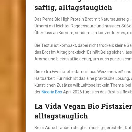
saftig, alltagstauglich
Das Pema Bio High Protein Brot mit Natursauerteig lie
Umami mit leichter Roggensäure und nussiger Süße.
Überfluss an Körnern, sondern ein konzentriertes, ru
Die Textur ist kompakt, dabei nicht trocken; kleine
das Brot im Alltag praktisch: Es hält Belag sicher, lä
Aroma und bleibt saftig genug, um auch pur zu sch
Die extra Eiweißnote stammt aus Weizeneiweiß und 
Haltbarkeit. Für mich ist das eine praktische Lösung
künstlichen Zusätze will; Laktose ist kein Thema, bei
der
Niceria Box
April 2026 fügt sich das Brot als flexi
La Vida Vegan Bio Pistazie
alltagstauglich
Beim Aufschrauben steigt ein nussig-gerösteter Duft 