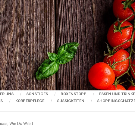
ER UNS
SONSTIGES
BOXENSTOPP
ESSEN UND TRINK
ES
KÖRPERPFLEGE
SÜSSIGKEITEN
SHOPPINGSCHÄTZ
uss, Wie Du Willst