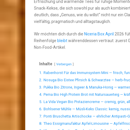
Erfrischung und wärmende Tees für ruhige Momente; 
Snack‑Kekse, die sich sowohl pur als auch kombinie
deutlich, dass „Genuss, wie du willst“ nicht nur ein
vielfältig, pragmatisch und alltagstauglich.
Wir möchten dich durch die
Niceria Box April
2026 füh
Reihenfolge
bleibt
währenddessen vertraut: zuerst G
Non‑Food-Artikel.
Inhalte
Verbergen
1.
Rabenhorst Für das Immunsystem Mini — frisch, fun
2.
Nosuga Bio Eistee Pfirsich & Schwarztee — herb-fruch
3.
Pukka Bio Zitrone, Ingwer & Manuka‑Honig — warmes
4.
Pema Bio High Protein Brot mit Natursauerteig — kräfti
5.
La Vida Vegan Bio Pistaziencreme — cremig, grün, al
6.
Bohlsener Mühle — Müsli-Keks Classic: kernig, nussi
7.
Ponti Bruschetta Artischocke — ehrlicher Antipasti‑G
8.
Theo Essigmanufaktur Apfel-Limousine — Apfelfrisc