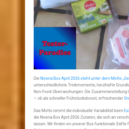
Die
Niceria Box April 2026 steht unter dem Motto „G
unterschiedlichste Trinkmomente, herzhafte Grundla
Non‑Food‑Überraschungen. Die Zusammenstellung lä
— ob als schneller Frühstücksboost, erfrischender
Sn
Das Motto nimmt die individuelle Variabilität beim
Es
die Niceria Box April 2026 Zutaten, die sich an ver
lassen. Wir finden on unserer Box funktionale Säfte f