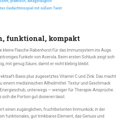
zent, praktisch, alltagstauglich
tes Gedächtnisspiel mit süßem Twist
, funktional, kompakt
 die kleine Flasche Rabenhorst Für das Immunsystem ins Auge.
 zitroniges Funkeln von Acerola. Beim ersten Schluck zeigt sich
, mit genug Säure, damit er nicht klebrig bleibt.
Direktsaft‑Basis plus zugesetztes Vitamin C und Zink. Das macht
u einem medizinischen Allheilmittel. Textur und Geschmack
r Energieschub, unterwegs — weniger für Therapie‑Ansprüche.
 sich die Portion gut dosieren lässt.
rt einen zugänglichen, fruchtbetonten Immunkick; in der
ein funktionales, gut trinkbares Element, das Genuss und