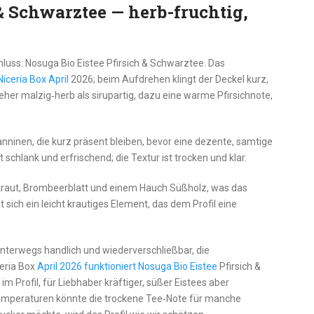
& Schwarztee — herb-fruchtig,
hluss: Nosuga Bio Eistee Pfirsich & Schwarztee. Das
iceria Box April
2026; beim Aufdrehen klingt der Deckel kurz,
 eher malzig‑herb als sirupartig, dazu eine warme Pfirsichnote,
nninen, die kurz präsent bleiben, bevor eine dezente, samtige
 schlank und erfrischend; die Textur ist trocken und klar.
kraut, Brombeerblatt und einem Hauch Süßholz, was das
 sich ein leicht krautiges Element, das dem Profil eine
unterwegs handlich und wiederverschließbar, die
ceria Box
April 2026 funktioniert Nosuga Bio Eistee
Pfirsich &
m Profil, für Liebhaber kräftiger, süßer Eistees aber
emperaturen könnte die trockene Tee‑Note für manche