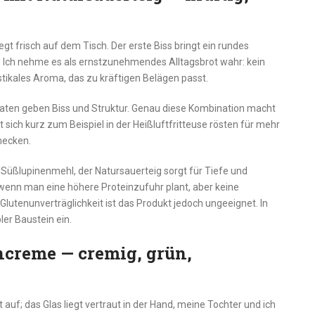
gt frisch auf dem Tisch. Der erste Biss bringt ein rundes
 Ich nehme es als ernstzunehmendes Alltagsbrot wahr: kein
stikales Aroma, das zu kräftigen Belägen passt.
 Saaten geben Biss und Struktur. Genau diese Kombination macht
sst sich kurz zum Beispiel in der Heißluftfritteuse rösten für mehr
mecken.
Süßlupinenmehl, der Natursauerteig sorgt für Tiefe und
, wenn man eine höhere Proteinzufuhr plant, aber keine
 Glutenunverträglichkeit ist das Produkt jedoch ungeeignet. In
bler Baustein ein.
ncreme — cremig, grün,
auf; das Glas liegt vertraut in der Hand, meine Tochter und ich