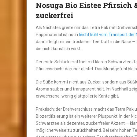
Nosuga Bio Eistee Pfirsich 
zuckerfrei
Als Nächstes greife mir das Tetra Pak mit Drehversc
Pappmaterial ist noch
leicht kühl vom Transport der N
dann steigt mir ein trockener Tee‑Duft in die Nase —
die nicht künstlich wirkt.
Der erste Schluck eröffnet mit klaren Schwarztee‑Ta
Pfirsichschicht darüber gleitet. Das Mundgefühl bleibt
Die Süße kommt nicht aus Zucker, sondern aus Süß
Aroma sauber und transparent hält. Im Nachhall zeigt
erwachsene, wenig glattpolierte Kante gibt.
Praktisch: der Drehverschluss macht das Tetra Pak 
Biozertifizierung ist ein weiterer Pluspunkt. In der Ni
Schwarztee als dezenter, zuckerfreier Akzent — klar i
möglicherweise zu zurückhaltend. Bei sehr hohen T